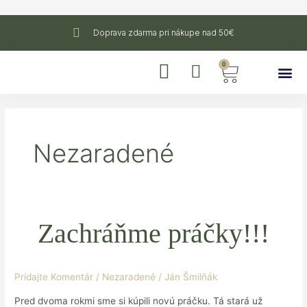
Preskočiť
na
Doprava zdarma pri nákupe nad 50€
obsah
0
Cart
Nezaradené
Zachráňme
Zachráňme práčky!!!
práčky!!!
Pridajte Komentár
/
Nezaradené
/
Ján Šmilňák
Pred dvoma rokmi sme si kúpili novú práčku. Tá stará už