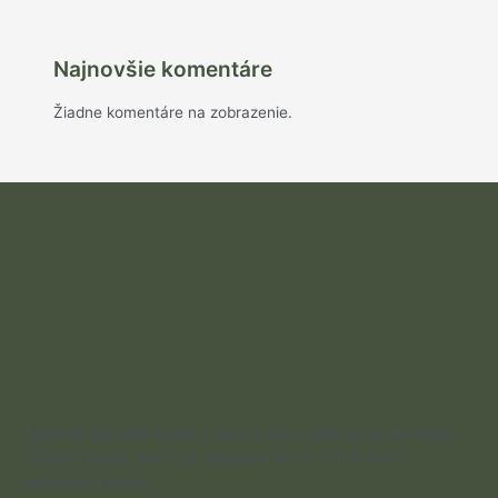
Najnovšie komentáre
Žiadne komentáre na zobrazenie.
Mydlo
BARDFA
Tradičné prírodné mydlo z lesov a lúk v okolí mesta Bardejov.
Prírodné mydlá, ktoré sú vyrábané len zo 100 %-ných
rastlinných olejov